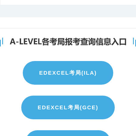
EDEXCEL考局(ILA)
EDEXCEL考局(GCE)