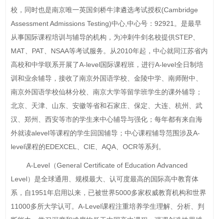
校，同时也是南京唯一英国剑桥牛津遴选考试授权(Cambridge
Assessment Admissions Testing)中心,中心号：92921。是最早
从事国际课程培训与辅导的机构，为冲刺牛剑名校提供STEP、
MAT、PAT、NSAA等考试服务。从2010年起，中心就同江苏省内
高校和中学联系开展了A-level国际课程班，进行A-level全日制培
训和业余辅导，接收了南京外国语学校、金陵中学、南师附中、
南京外国语学校仙林分校、南京大学等留学班学生的课外辅导；
北京、天津、山东、安徽等省和石家庄、保定、大连、杭州、武
汉、郑州、西安等市的学生来中心辅导与强化；每年都有来自海
外就读alevel等课程的学生回国辅导；中心课程辅导范围涉及A-
level课程的EDEXCEL、CIE、AQA、OCR等系列。
A-Level（General Certificate of Education Advanced
Level）是全球通用、规模最大、认可度最高的国际高中教育体
系，自1951年启用以来，已被世界5000多家权威教育机构和世界
11000多所大学认可。A-Level课程注重培养学生理解、分析、判