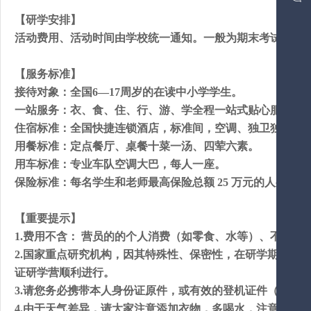
【研学安排】
活动费用、活动时间由学校统一通知。一般为期末考试后一
【服务标准】
接待对象：
全国
6—17周岁的在读中小学学生。
一站服务：
衣、食、住、行、游、学全程一站式贴心服务，
住宿标准：
全国快捷连锁酒店，标准间，空调、独卫独浴。
用餐标准：
定点餐厅、桌餐十菜一汤、四荤六素。
用车标准：
专业车队空调大巴，每人一座。
保险标准：
每名学生和老师最高保险总额
25 万元的人身意
【重要提示】
1.
费用不含
：
营员的的个人消费（如零食、水等）、不可抗
2.国家重点研究机构，因其特殊性、保密性，在研学期间如
证研学营顺利进行。
3.请您务必携带本人身份证原件，或有效的登机证件（成人
4.由于天气差异，请大家注意添加衣物，多喝水，注意卫生