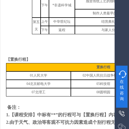
感受传统工艺的独特魅力，
下午
*非遗科学城
制作人类最早的飞行器
上午
中华世纪坛
结营典礼，颁发证
第五
天
下午
返程
与家人分享探索成
【置换行程】
置换行程

01
人民
大学
02中国人民抗日战争纪念馆
在
04北京邮电大学
05科技馆
线
07
北理工
08圆明园
咨
询
备注：

1.【课程安排】中标有“*”的行程可与【置换行程】内容置换
2.由于天气、政治等客观不可抗力因素造成个别行程无法进
