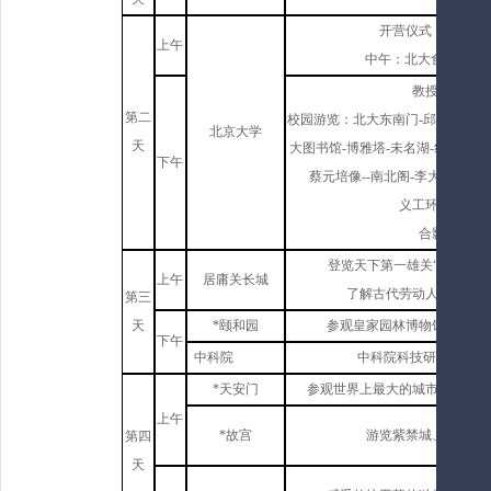
开营仪式，研学誓
上午
中午：北大食堂就餐
教授课程；
第二
校园游览：
北大东南门-邱德拔体育
北京大学
天
大图书馆-博雅塔-未名湖-红楼（“德”“
下午
蔡元培像--南北阁-李大钊像-贝
义工环保活动；
合影留念
登览天下第一雄关“万里长城
上午
居庸关长城
了解古代劳动人民建造长
第三
天
*颐和园
参观皇家园林博物馆，了解
下午
中科院
中科院科技研究实验所
*天安门
参观世界上最大的城市中心广场
上午
*故宫
游览紫禁城、探秘文
第四
天