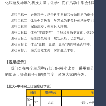
化底蕴及雄厚的科技力量，让学生们在活动中学会创新，懂
课程目标一：走进科学，感受科学奥秘和未知世界的奇妙。
课程目标二：体验创客教育，学习成为把各种创意转变为现实的
课程目标三：探访高校，树立远大理想。
课程目标四：体验
“非遗课堂”，了解珍贵历史文化，铭记先祖遗
课程目标五：接受红色教育，居安思危，忆苦思甜。
课程目标七：体会
“更快、更强、更高”的奥林匹克精神。
课程目标八：感受自然之美，保护生态平衡。
【温馨提示】
我们会在每个主题举行知识问答小比赛，采用积分赛制，
的知识，提高孩子们的参与度，激发大家的兴趣。
【
北大
+中科院五日深度研学营
】
时间
课程地点
行程概览
第一
下午
北京
报到，分房，
就餐，
天