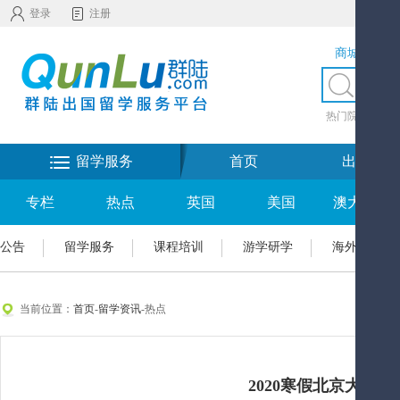
登录
注册
商城服务
热门院校
|
热
留学服务
首页
出国留学
专栏
热点
英国
美国
澳大利亚
公告
留学服务
课程培训
游学研学
海外置业
当前位置：
首页
-
留学资讯
-热点
2020寒假北京大学