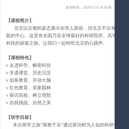
发布时间：2019/11/14 16:18:08 来源
【课程
简介
】
北京以古都的姿态展示在世人面前，但北京不仅有多姿
新的中心。这里有全国乃至全球最好的科研院所、高等院校
科技的探索之旅。让我们一起聆听北京的心跳声。
【课程特色】
v
走进科学、解密科技
v 非遗课堂、历史沉淀
v
创客教育、开动大脑
v 红色教育、皇家园林
v
探访高校、树立理想
v 自我挑战、自然之美
【研学目标】
本次研学之旅
“寓教于乐”通过探访鲜为人知的科研实验