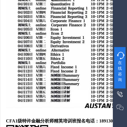

在
线
咨
询


CFA1级
特许金融分析师精英培训班
报名电话：18913006668