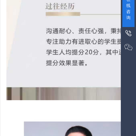
线
咨
询

