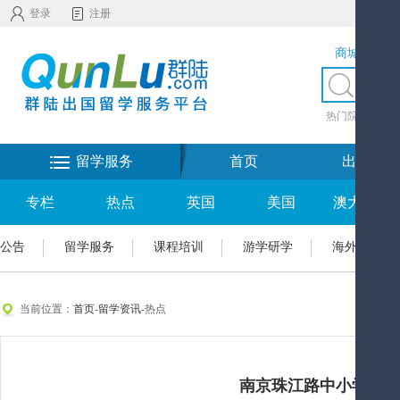
登录
注册
商城服务
热门院校
|
热
留学服务
首页
出国留学
专栏
热点
英国
美国
澳大利亚
公告
留学服务
课程培训
游学研学
海外置业
当前位置：
首页
-
留学资讯
-热点
南京珠江路中小学文化