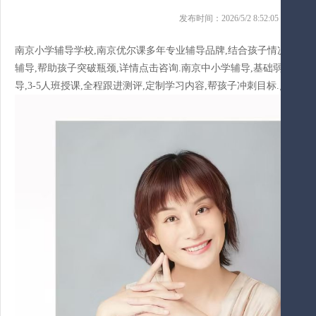
发布时间：2026/5/2 8:52:05 来
南京小学辅导学校,南京优尔课多年专业辅导品牌,结合孩子情况定制补习
辅导,帮助孩子突破瓶颈,详情点击咨询.南京中小学辅导,基础弱,跟不
导,3-5人班授课,全程跟进测评,定制学习内容,帮孩子冲刺目标.点击咨