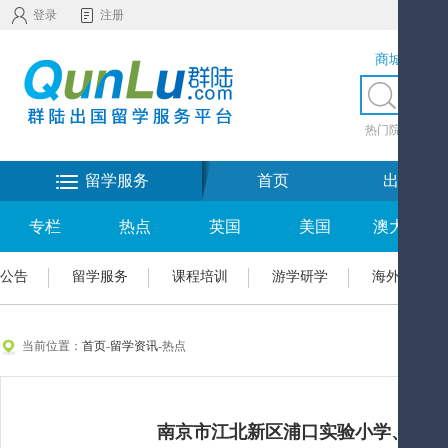
登录
注册
商城服务
热门院校
|
热
留学服务
首页
出国留学
专栏
热点
英国
美国
澳大利亚
公告
留学服务
课程培训
游学研学
海外置业
当前位置：
首页
-
留学资讯
-热点
南京市江北新区浦口实验小学、浦园