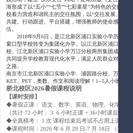
渐形成了以“五小”“七节”“七彩童星”为特色的交往
校着力营造和谐民主的交往氛围，以“交往发展、交往
共建、行动跟进、平台搭建，增强教师的使命感和幸
伍。
2018年9月6日，是江北新区浦口实验小学历史发
窗口型学校转变为集团化办学。以江北新区浦口实验
校、江北新区浦口实验小学万江分校两所集团成员校
共同提升学校教育现代化水平，满足人民群众对优质教
之路。
南京市江北新区浦口实验小学、浦园路分校、万江分
KET、PET，奥数、作文和阅读理解！1--5人小班化
桥北校区
2026暑假
课程
说明
【课时安排】
◆
暑假
正课：
语文、数学、英语、物理、化学、政
（共计
72
小时：
3 6
小时正课
+
3
6
小时
课后
辅导
◆全真模考：
1 次
课程结束后考试不占用上课时长
◆课程时间：
202
6
年
6
月
29
日
-7
月
18
日
（逢周