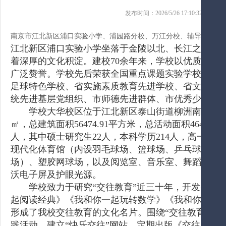
发布时间：2026/5/26 17:10:32 
南京市江北新区浦口实验小学、浦园路分校、万江分校、辅导班哪家
江北新区浦口实验小学坐落于金陵以北、长江之滨，始建
着深厚的文化积淀。建校70余年来，学校以优质的教
广泛赞誉。学校先后荣获全国重点课题实验学校、全
足球特色学校、省实施素质教育先进学校、省文明校
统先进基层党组织、市师德先进群体、市优秀少先大
学校大华校区位于江北新区泰山街道柳洲南路8号，迎
㎡，总建筑面积56474.91平方米，总活动面积46464.
人，其中硕士研究生22人，本科学历214人，高一级学
现代化体育馆（内设羽毛球场、篮球场、乒乓球室等设
场）、塑胶网球场，以及阅览室、音乐室、舞蹈房、
沃电子屏及护眼光源。
学校致力于研究“交往教育”近三十年，开发并实施
起阅读经典》《我和你一起玩转数学》《我和你一起enjo
形成了我校交往教育的文化名片。围绕“交往教育”，
践活动，建立“快乐交往”网站，定期出版《交往》校