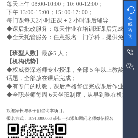
每天上午
08:00-10:00；
10
:
00-12
:
00；

下午
13
:0
0-15
:0
0；
1
5
:
00-1
7
:
00；
在
每
门课每天
2
小时正课
+
2 小时
课后
辅导。
线
◆
课后
批改
服务
：
每天作业在培训班课后完成（详
咨
◆
全天托管服务：任意报名一门学科，提供免费全
询

【班型人数】
最多
5 人；
【机构优势】

◆权威资深老师专业授课，全部 5 年以上教龄，上
话题
，全部放在课后完成；
◆有专门的助教，课后严格
督促完成课后作业，做
◆全职老师每周
6
天坐班制度，从早到晚在
机构
，
欢迎家长与学子们咨询本项目。
报名方式：18913006668 或扫一扫添加顾问老师微信报名