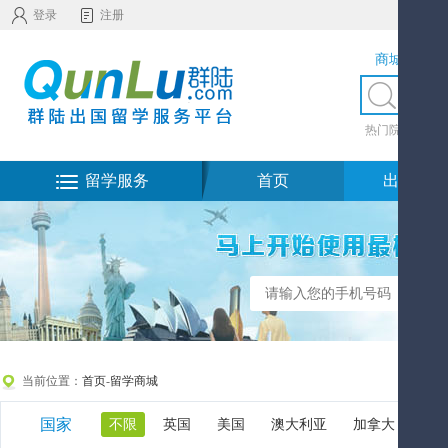
登录
注册
商城服务
热门院校
|
热
留学服务
首页
出国留学
当前位置：
首页
-
留学商城
国家
不限
英国
美国
澳大利亚
加拿大
新