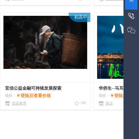
询

初高中

宜信公益金融可持续发展探索
华侨生--马耳他投资
现价：
￥
登陆后查看价格
现价：
￥
登陆后查看
100
优诺教育
易达
第1页