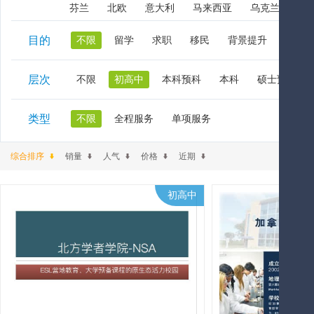
芬兰
北欧
意大利
马来西亚
乌克兰
阿
目的
不限
留学
求职
移民
背景提升
在职
层次
不限
初高中
本科预科
本科
硕士预科
类型
不限
全程服务
单项服务
综合排序
销量
人气
价格
近期
初高中