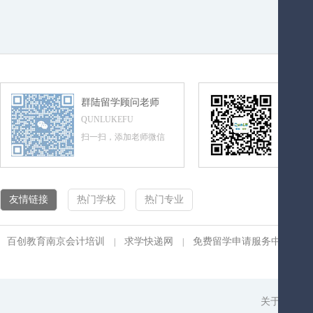
群陆留学顾问老师
群陆留
QUNLUKEFU
QUNLUL
扫一扫，添加老师微信
扫一扫，
友情链接
热门学校
热门专业
百创教育南京会计培训
求学快递网
免费留学申请服务中心
|
|
|
关于我们
|