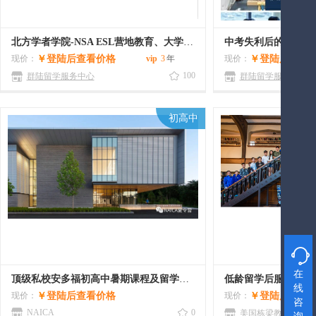
北方学者学院-NSA ESL营地教育、大学预备课程的原生态活力校园
中考失利后的“救命稻
现价：
￥
登陆后查看价格
vip
3
年
现价：
￥
登陆后查看
100
群陆留学服务中心
群陆留学服务中心
初高中

在
顶级私校安多福初高中暑期课程及留学项目（线上，线下）
低龄留学后服务/海
线
现价：
￥
登陆后查看价格
现价：
￥
登陆后查看
咨
NAICA
0
美国栋梁教育