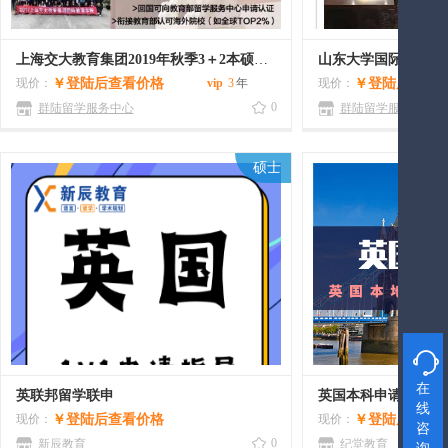
上海交大教育集团2019年秋季3＋2本硕连读招生开始了
山东大学国际教育3
现价：
￥
登陆后查看价格
vip
3
年
现价：
￥
登陆后查看
0
群陆留学服务中心
群陆留学服务中心
硕士

在
英联邦留学联申
英国本科申请
线
现价：
￥
登陆后查看价格
现价：
￥
登陆后查看
咨
0
新辰教育
纪堂教育