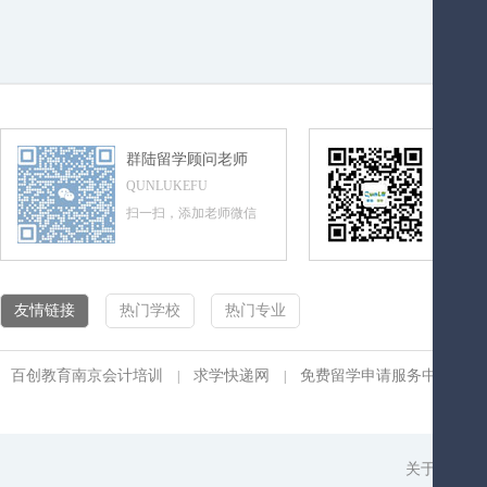
群陆留学顾问老师
群陆留
QUNLUKEFU
QUNLUL
扫一扫，添加老师微信
扫一扫，
友情链接
热门学校
热门专业
百创教育南京会计培训
求学快递网
免费留学申请服务中心
|
|
|
关于我们
|