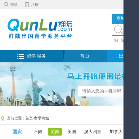
登录
注册
商城服务
热门院校
|
热
留学服务
首页
出国留学
当前位置：
首页
-
留学商城
国家
不限
英国
美国
澳大利亚
加拿大
新