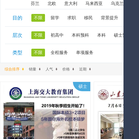
芬兰
北欧
意大利
马来西亚
乌克兰
阿
目的
不限
留学
求职
移民
背景提升
在职
层次
不限
初高中
本科预科
本科
硕士预科
类型
不限
全程服务
单项服务
综合排序
销量
人气
价格
近期
硕士