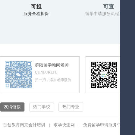
可担
可查
服务全程担保
留学申请服务流程透明化
群陆留学顾问老师
群陆留
QUNLUKEFU
QUNLUL
扫一扫，添加老师微信
扫一扫，
友情链接
热门学校
热门专业
百创教育南京会计培训
求学快递网
免费留学申请服务中心
|
|
|