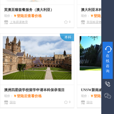
英澳至臻套餐服务（澳大利亚）
澳大利亚本科申请
现价：
￥
登陆后查看价格
现价：
￥
登陆后查看
0
上海易课教育
美国栋梁教育
本科

在
线
咨
询

澳洲四星级学校留学申请本科保录项目

现价：
￥
登陆后查看价格
现价：
￥
登陆后查看
0
国信
国信