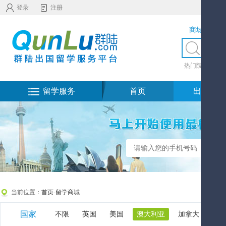
登录
注册
商城服务
热门院校
|
热
留学服务
首页
出国留学
当前位置：
首页
-
留学商城
国家
不限
英国
美国
澳大利亚
加拿大
新