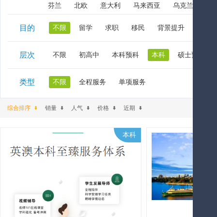
芬兰
北欧
意大利
马来西亚
乌克兰
阿
目的
不限
留学
求职
移民
背景提升
在职
层次
不限
初高中
本科预科
本科
硕士预科
类型
不限
全程服务
单项服务
综合排序
销量
人气
价格
近期
本科