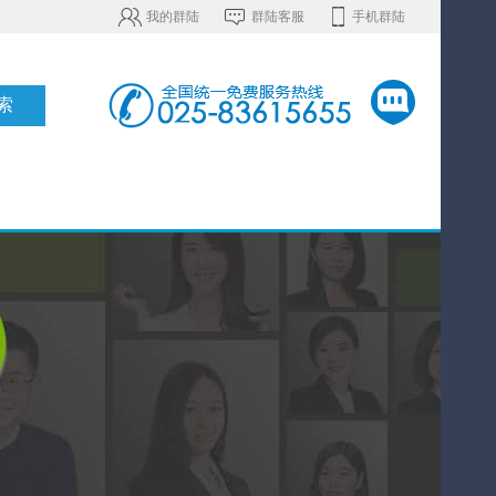
我的群陆
群陆客服
手机群陆