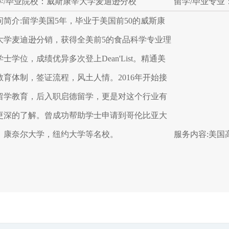
学/毕业院校：威斯康辛大学麦迪逊分校
留学/毕业专业
问简介:留学美国5年，毕业于美国前50的威斯康
大学麦迪逊分销，获得全美前5的食品科学专业理
学士学位，成绩优异多次登上Dean'List。精通美
教育体制，签证流程，风土人情。2016年开始接
留学教育，后入职启德留学，更是对这个行业有
更深的了解。曾成功帮助学士申请到哥伦比亚大
，康奈尔大学，纽约大学等名校。
服务内容:美国