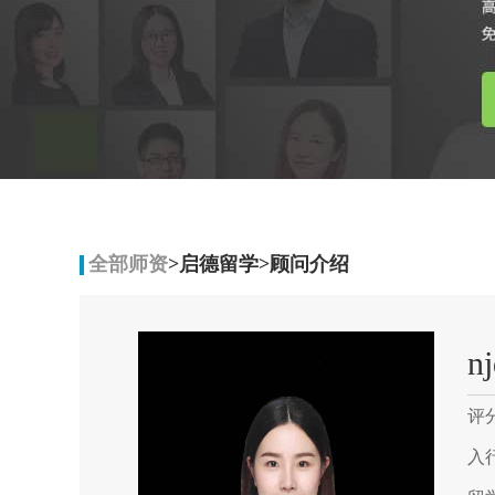
全部师资
>启德留学
>顾问介绍
n
评
入