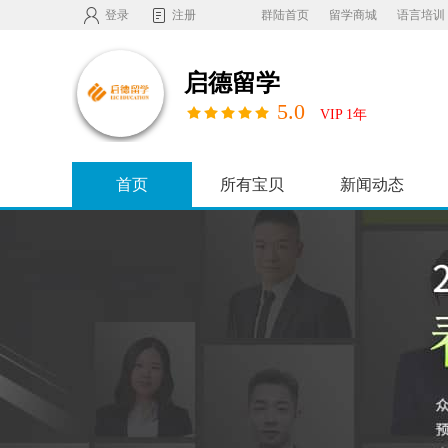
登录
注册
群陆首页
留学商城
语言培训
启德留学
5.0
VIP 1年
首页
所有宝贝
新闻动态