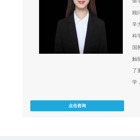
留
顾
辛
科
国
触
了
学
点击咨询