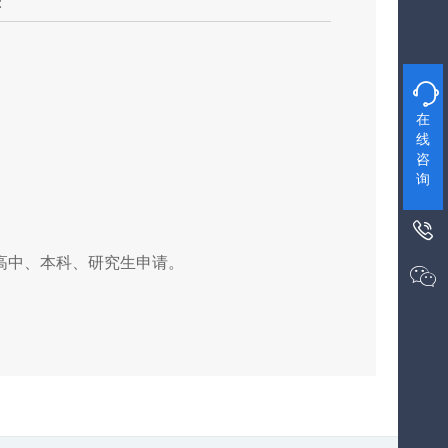
：

在
线
咨
询

高中、本科、研究生申请。
