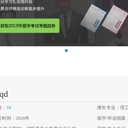
jqd
分：
10
擅长专业：理
行时间：2016年
留学/毕业国家