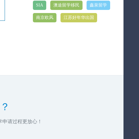
SIA
澳途留学移民
鑫泉留学
南京欧风
江苏好年华出国
？
学申请过程更放心！