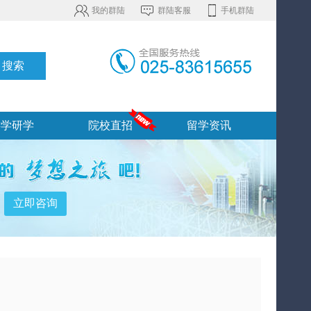
我的群陆
群陆客服
手机群陆
游学研学
院校直招
留学资讯