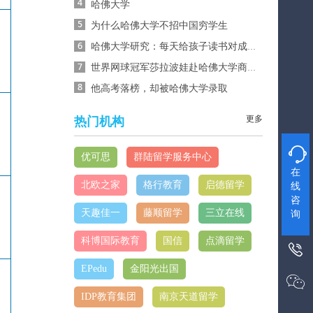
哈佛大学
为什么哈佛大学不招中国穷学生
哈佛大学研究：每天给孩子读书对成绩无影响
世界网球冠军莎拉波娃赴哈佛大学商学院进修
他高考落榜，却被哈佛大学录取
更多
热门机构

优可思
群陆留学服务中心
在
北欧之家
格行教育
启德留学
线
咨
天趣佳一
藤顺留学
三立在线
询
科博国际教育
国信
点滴留学

EPedu
金阳光出国

IDP教育集团
南京天道留学