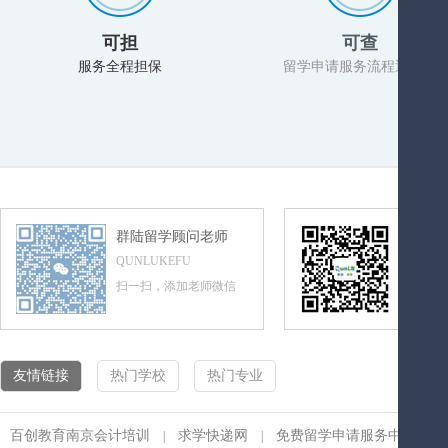
可担
可查
服务全程担保
留学申请服务流程透明化
群陆留学顾问老师
群陆留
QUNLUKEFU
QUNLUL
扫一扫，添加老师微信
扫一扫，
友情链接
热门学校
热门专业
百创教育南京会计培训
求学快递网
免费留学申请服务中心
|
|
|