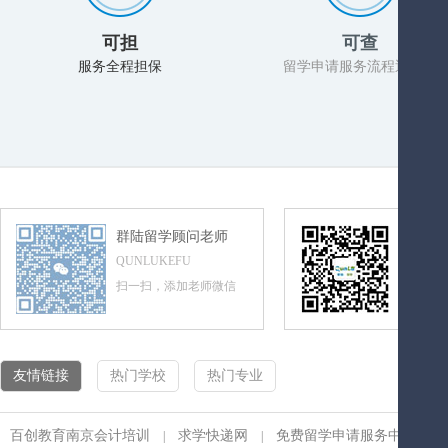
可担
可查
服务全程担保
留学申请服务流程透明化
群陆留学顾问老师
群陆留
QUNLUKEFU
QUNLUL
扫一扫，添加老师微信
扫一扫，
友情链接
热门学校
热门专业
百创教育南京会计培训
求学快递网
免费留学申请服务中心
|
|
|