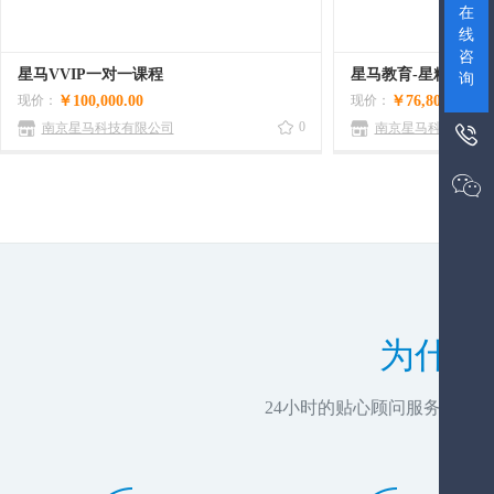
在
线
咨
星马VVIP一对一课程
星马教育-星精英计
询
现价：
￥100,000.00
现价：
￥76,800.00
0
南京星马科技有限公司
南京星马科技有限公


为什么
24小时的贴心顾问服务，推