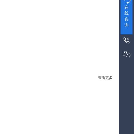
在
线
咨
询


查看更多