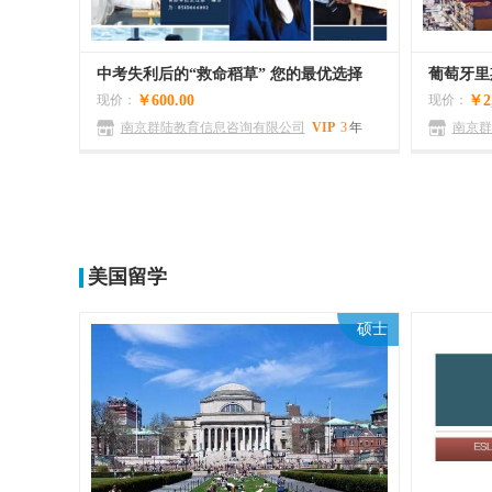
中考失利后的“救命稻草” 您的最优选择
葡萄牙里
现价：
￥600.00
现价：
￥2,
南京群陆教育信息咨询有限公司
VIP
3
年
南京群
100
美国留学
硕士