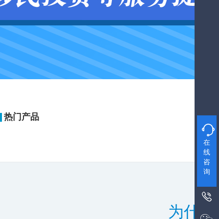
热门产品

在
线
咨
询

为什么
