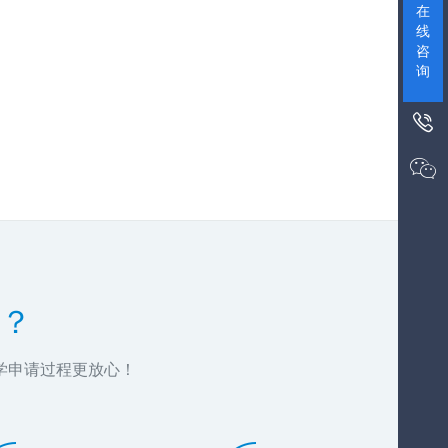
在
线
咨
询


？
学申请过程更放心！