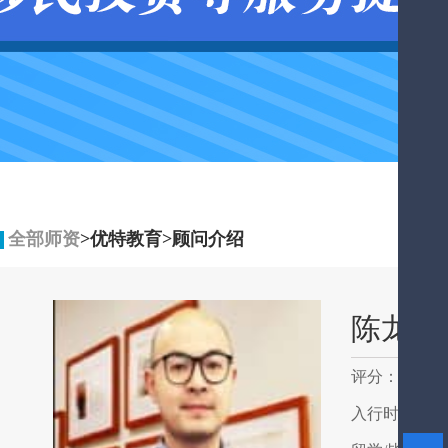
全部师资
>优特教育
>顾问介绍
陈龙
评分：
5.0
入行时间：20