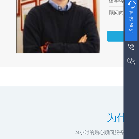
留学/毕业院

顾问简介:12
在
线
咨
询


为什么
24小时的贴心顾问服务，推