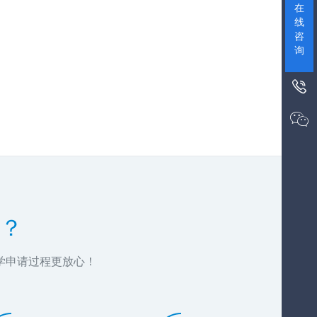
在
线
咨
询


？
学申请过程更放心！