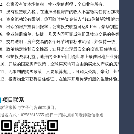
2、公寓没有资本增值税，物业增值所得，全归业主所有。
3、没有租赁收入税，在迪拜出租房产的收入不需缴纳任何附加税。
4、资金流动没有限制，你可随时将资金转入/转出你希望达到的地方。
5、出众的房产投资回报率，公寓投资收益可达8-10%，豪华别墅可达5-6
6、物业注册简单、快捷，几天内即可完成注册及物业交易的各类手续。
7、交易透明，房产交易的各个环节均有标准流程，并保持一致、公平。
8、政治稳定性和安全性高，迪拜是全球最安全的投资/居住地点。
9、保护投资者利益，迪拜的RERA部门是世界上最佳房地产业务部门。
10、开放的国家房产政策，全球买家均可自由购买永久产权的房产。
11、无限制的购买政策，只要预算充足，可购买公寓、豪宅，甚至海岛。
12、投资物业可获得居住签证，在迪拜开启你梦幻般的生活体验。
项目联系
欢迎家长与学子们咨询本项目。
报名方式：02583615655 或扫一扫添加顾问老师微信报名