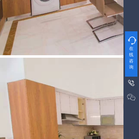

在
线
咨
询

