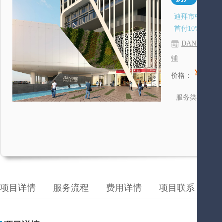
迪拜市中房产.
首付10% 免息
DANUBE PRO
铺
￥1,43
价格：
房
服务类别
项目详情
服务流程
费用详情
项目联系
成