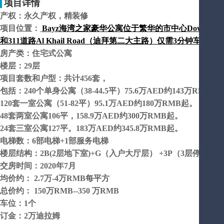
项目详情
产权：永久产权，精装修
项目位置：
Bayz海湾之家豪华公寓位于繁华的市中心Downtown，
和311道路Al Khail Road（迪拜第二大主路）仅需3分钟车程
房产类：住宅式公寓
楼层：29层
项目套数和户型：共计456套，
包括：240个单身公寓（38-44.5平）75.6万AED约143万RMB起
120套一室公寓（51-82平）95.1万AED约180万RMB起。
48套两室公寓106平，158.9万AED约300万RMB起。
24套三室公寓127平。183万AED约345.8万RMB起。
电梯数：6部电梯+1部服务电梯
楼层结构：2B(2层地下室)+G（入户大厅层） +3P（3层停车平
交房时间：2020年7月
均价约： 2.7万-4万RMB每平方
总价约： 150万RMB--350 万RMB
车位：1个
订金：2万迪拉姆