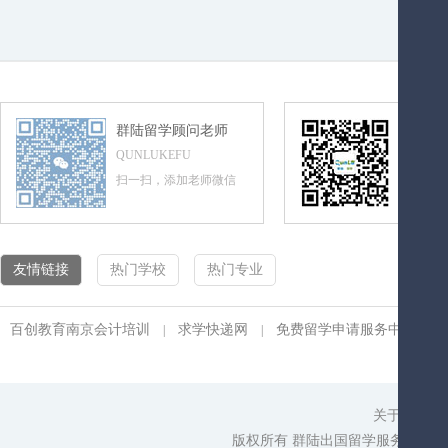
群陆留学顾问老师
群陆留
QUNLUKEFU
QUNLUL
扫一扫，添加老师微信
扫一扫，
友情链接
热门学校
热门专业
百创教育南京会计培训
求学快递网
免费留学申请服务中心
|
|
|
关于我们
|
版权所有 群陆出国留学服务平台 cop