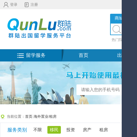
登录
注册
商城服务
热门院校
|
热
留学服务
首页
出国留学
当前位置：
首页
-
海外置业/租房
服务类别
不限
移民
投资
房产
租房