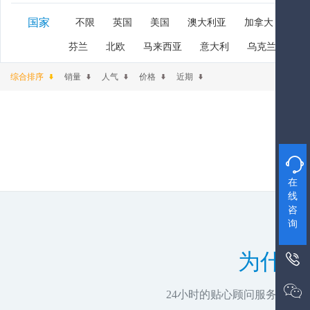
国家
不限
英国
美国
澳大利亚
加拿大
新
芬兰
北欧
马来西亚
意大利
乌克兰
阿
综合排序
销量
人气
价格
近期

在
线
咨
询
为什么


24小时的贴心顾问服务，推