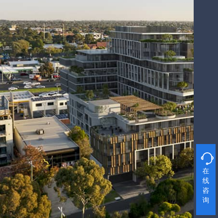

在
线
咨
询