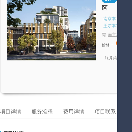
区
南京本土房企-
墨尔本东南富人
南京澳若思
￥200,
价格：
房
服务类别
项目详情
服务流程
费用详情
项目联系
成