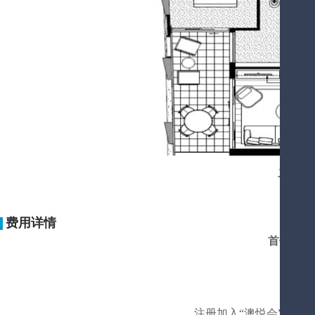
二房 7
费用详情
首付20
注册加入“澳悦会” ，