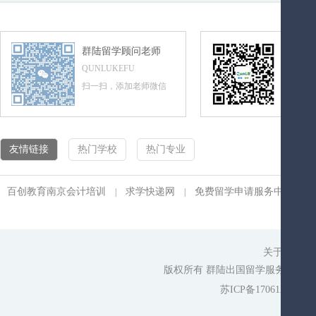
群陆留学顾问老师
群陆留
QUNLUKEFU
QUNLUL
扫一扫，添加老师微信
扫一扫，
友情链接
热门学校
热门专业
百创教育南京会计培训
求学快递网
免费留学申请服务中心
|
|
|
关于我们
|
版权所有 群陆出国留学服务平台 cop
苏ICP备17061275号-1