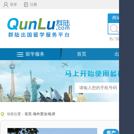
登录
注册
商城服务
热门院校
|
热
留学服务
首页
出国留学
当前位置：
首页
-
海外置业/租房
亚东
房产