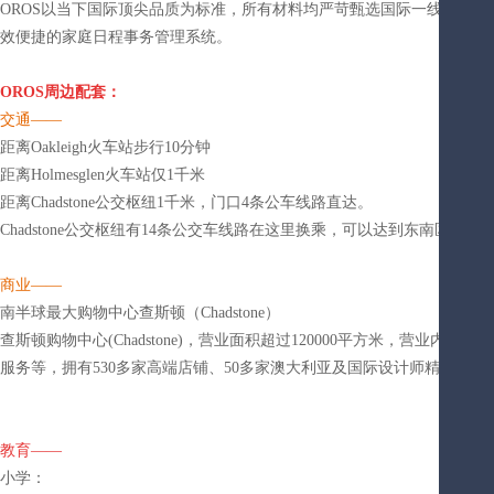
OROS以当下国际顶尖品质为标准，所有材料均严苛甄选国际一线品牌。
效便捷的家庭日程事务管理系统。
OROS周边配套：
交通——
距离Oakleigh火车站步行10分钟
距离Holmesglen火车站仅1千米
距离Chadstone公交枢纽1千米，门口4条公车线路直达。
Chadstone公交枢纽有14条公交车线路在这里换乘，可以达到东南区每一
商业——
南半球最大购物中心查斯顿（Chadstone）
查斯顿购物中心(Chadstone)，营业面积超过120000平方米，营
服务等，拥有530多家高端店铺、50多家澳大利亚及国际设计师精品店、
教育——
小学：