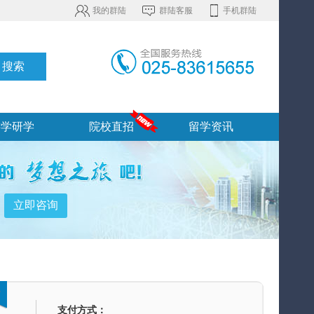
我的群陆
群陆客服
手机群陆
游学研学
院校直招
留学资讯
支付方式：