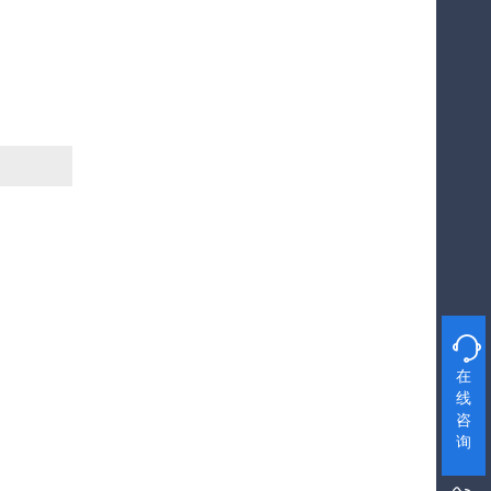

在
线
咨
询