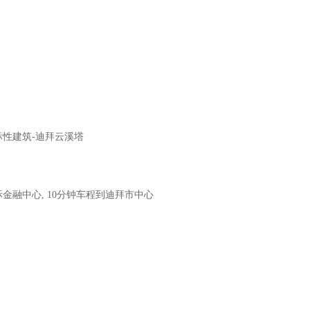
界地标性建筑-迪拜云溪塔
际金融中⼼, 10分钟车程到迪拜市中心