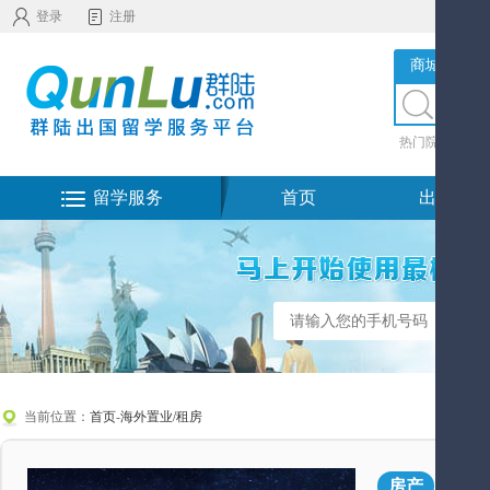
登录
注册
商城服务
热门院校
|
热
留学服务
首页
出国留学
当前位置：
首页
-
海外置业/租房
泰国
房产