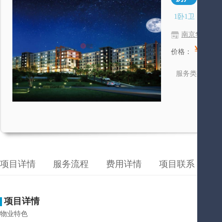
1卧1卫
南京华洋宏
￥490,
价格：
房
服务类别
项目详情
服务流程
费用详情
项目联系
成
项目详情
物业特色