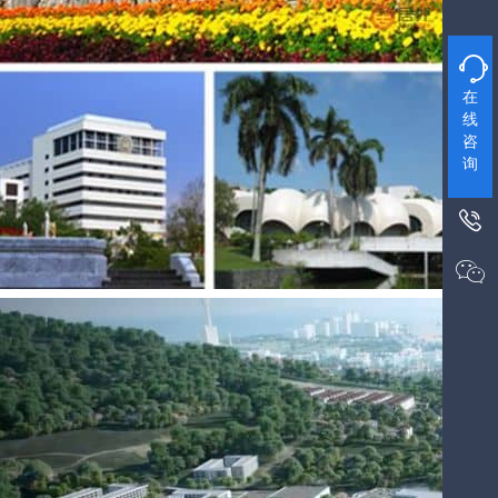

在
线
咨
询

