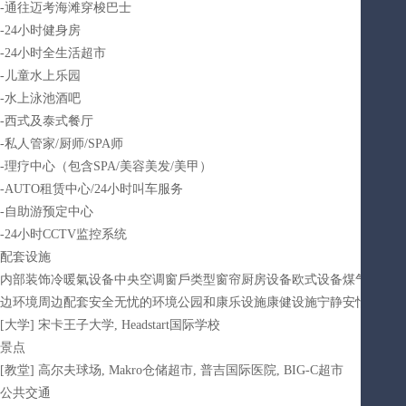
-通往迈考海滩穿梭巴士
-24小时健身房
-24小时全生活超市
-儿童水上乐园
-水上泳池酒吧
-西式及泰式餐厅
-私人管家/厨师/SPA师
-理疗中心（包含SPA/美容美发/美甲）
-AUTO租赁中心/24小时叫车服务
-自助游预定中心
-24小时CCTV监控系统
配套设施
内部装饰冷暖氣设备中央空调窗戶类型窗帘厨房设备欧式设备煤气炉微波
边环境周边配套安全无忧的环境公园和康乐设施康健设施宁静安怡的氛围
[大学] 宋卡王子大学, Headstart国际学校
景点
[教堂] 高尔夫球场, Makro仓储超市, 普吉国际医院, BIG-C超市
公共交通