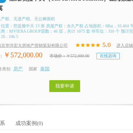
寓
久产权、无遗产税、无公摊面积
位置：芭提雅中天 13 巷 房屋产权：永久产权 占地面积：6Rai，10,464 
商：RIVIERA GROUP层数：46 层，共计 1075 套 停车位：310 个 预计
0...106.5
5.0
南京华洋宏大房地产营销策划有限公司
进入店铺
￥572,000.00
：
市场价：￥572,000.00
在线咨询
房产
泰国
务类别
国家
我要申请
系
成功案例(0)