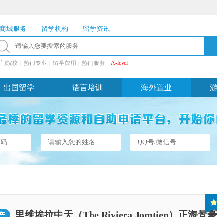
商城服务
留学机构
留学资讯
热门院校
|
热门专业
|
留学费用
|
热门服务
|
A-level
出国留学
语言培训
海外置业
里维埃拉中天（The Riviera Jomtien）正海景
产