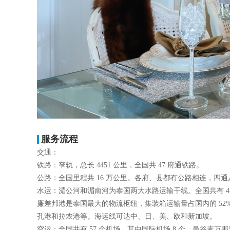
服务流程
交通：
铁路：窄轨，总长 4451 公里，全国共 47 府通铁路。
公路：全国里程共 16 万公里。各府、县都有公路相连，四通
水运：湄公河和湄南河为泰国两大水路运输干线。全国共有 47 个
廉差邦港是泰国最大的物流枢纽，集装箱运输量占国内的 5
孔港和拉农港等。海运线可达中、日、美、欧和新加坡。
空运：全国共有 57 个机场，其中国际机场 8 个。曼谷素