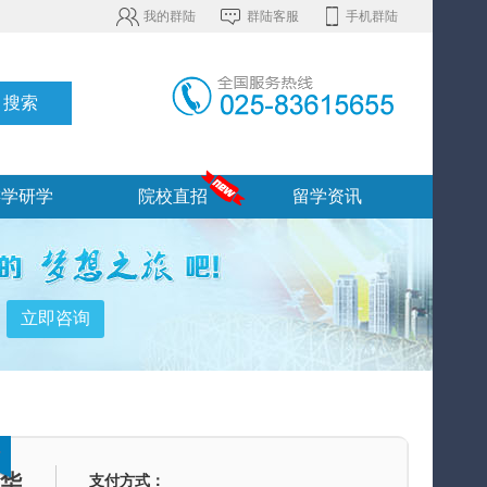
我的群陆
群陆客服
手机群陆
游学研学
院校直招
留学资讯
豪华
支付方式：