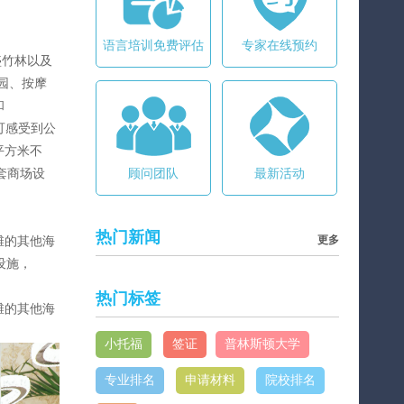
语言培训免费评估
专家在线预约
盛竹林以及
园、按摩
和
可感受到公
 平方米不
配套商场设
顾问团队
最新活动
热门新闻
更多
海滩的其他海
设施，
热门标签
海滩的其他海
小托福
签证
普林斯顿大学
专业排名
申请材料
院校排名