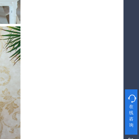

在
线
咨
询