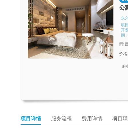
公
永
项目
开发
期：2
价格
服
项目详情
服务流程
费用详情
项目联