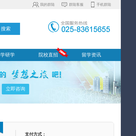
我的群陆
群陆客服
手机群陆
游学研学
院校直招
留学资讯
支付方式：