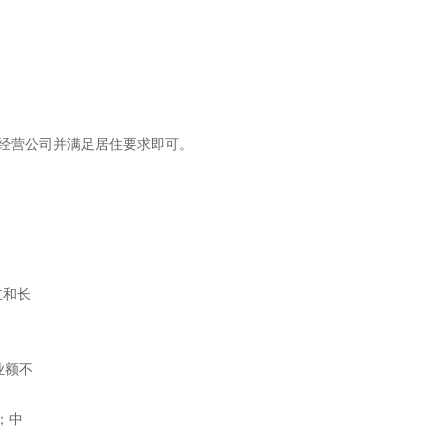
亚经营公司并满足居住要求即可。
立和长
业额不
；中