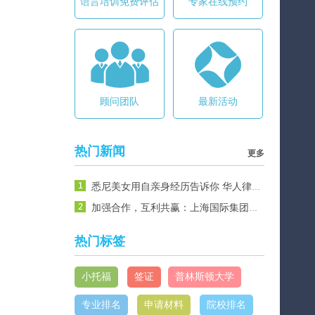
语言培训免费评估
专家在线预约
顾问团队
最新活动
热门新闻
更多
悉尼美女用自亲身经历告诉你 华人律师不好当
加强合作，互利共赢：上海国际集团代表团莅临龙腾律师行悉尼总部参观交流
热门标签
小托福
签证
普林斯顿大学
专业排名
申请材料
院校排名