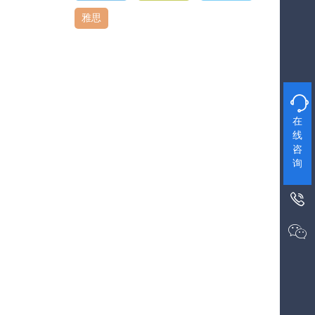
雅思

在
线
咨
询

