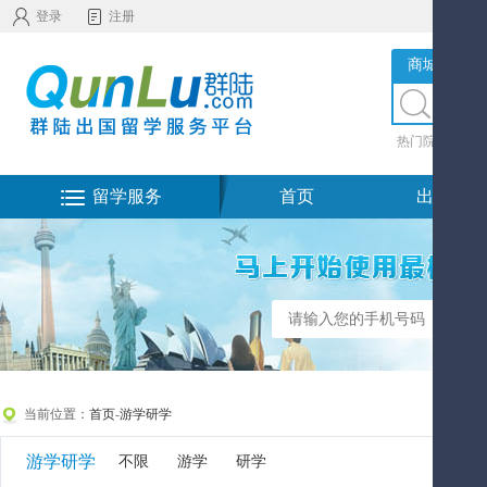
登录
注册
商城服务
热门院校
|
热
留学服务
首页
出国留学
当前位置：
首页
-
游学研学
游学研学
不限
游学
研学