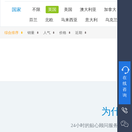
国家
不限
英国
美国
澳大利亚
加拿大
新
芬兰
北欧
马来西亚
意大利
乌克兰
阿
综合排序
销量
人气
价格
近期

在
线
咨
询
为什么


24小时的贴心顾问服务，推