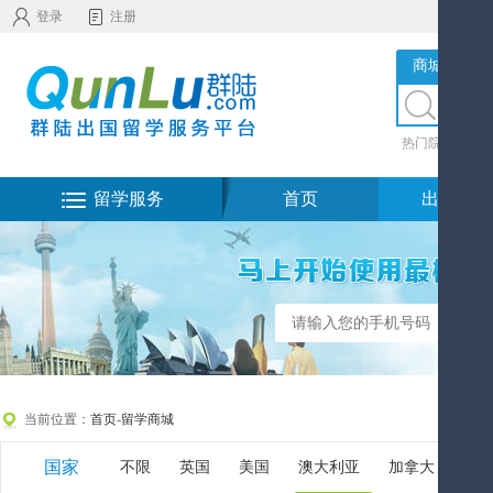
登录
注册
商城服务
热门院校
|
热
留学服务
首页
出国留学
当前位置：
首页
-
留学商城
国家
不限
英国
美国
澳大利亚
加拿大
新