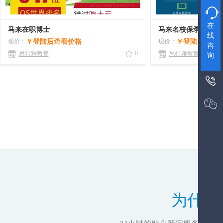

在
马来在职博士
马来名校保录取
线
现价：
￥
登陆后查看价格
现价：
￥
登陆后查看
咨
0
思特雅教育
思特雅教育
询


为什么