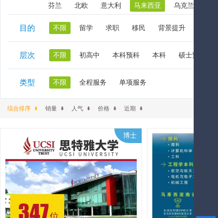
芬兰
北欧
意大利
马来西亚
乌克兰
阿
目的
不限
留学
求职
移民
背景提升
在职
层次
不限
初高中
本科预科
本科
硕士预科
类型
不限
全程服务
单项服务
综合排序
销量
人气
价格
近期
博士