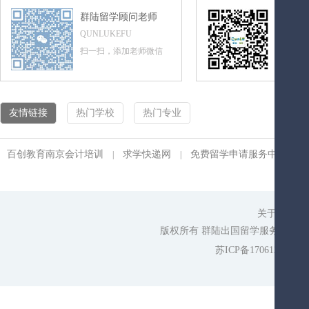
群陆留学顾问老师
群陆留
QUNLUKEFU
QUNLUL
扫一扫，添加老师微信
扫一扫，
友情链接
热门学校
热门专业
百创教育南京会计培训
求学快递网
免费留学申请服务中心
|
|
|
关于我们
|
版权所有 群陆出国留学服务平台 cop
苏ICP备17061275号-1