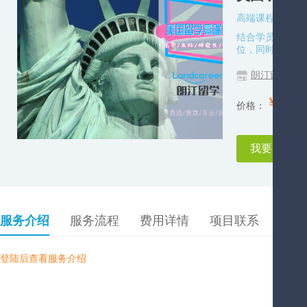
高端课程化留学
结合学员的职业
位，同时为学员制
朗汀留学
￥
登
价格：
我要申请
服务介绍
服务流程
费用详情
项目联系
成功案
登陆后查看服务介绍