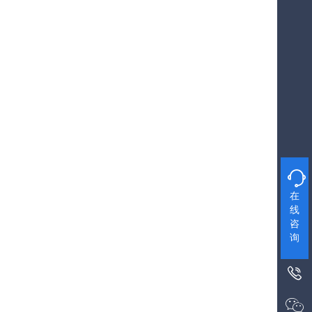

在
线
咨
询

