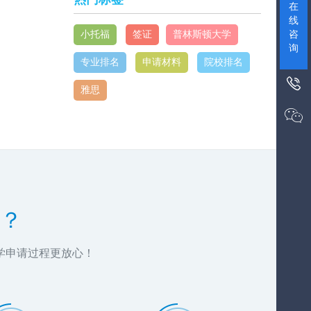
在
线
咨
小托福
签证
普林斯顿大学
询
专业排名
申请材料
院校排名

雅思

？
学申请过程更放心！