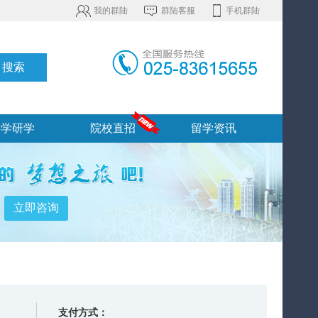
我的群陆
群陆客服
手机群陆
游学研学
院校直招
留学资讯
支付方式：