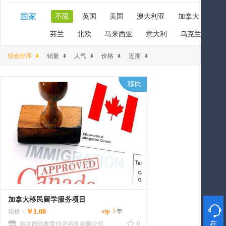
国家
不限
英国
美国
澳大利亚
加拿大
新
芬兰
北欧
马来西亚
意大利
乌克兰
阿
综合排序
销量
人气
价格
近期
移民
加拿大移民留学服务项目

现价：
￥1.00
vip
3
年
0
在
南京群陆教育信息咨询有限公司