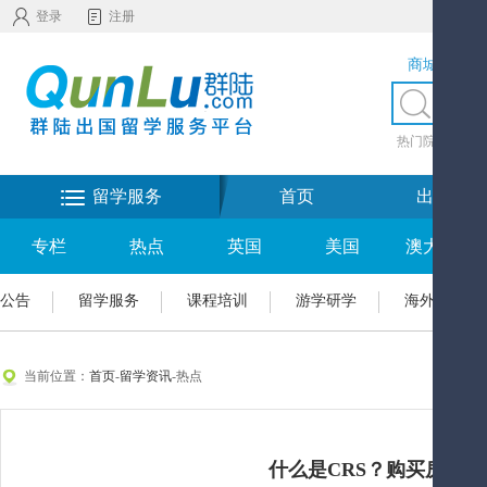
登录
注册
商城服务
热门院校
|
热
留学服务
首页
出国留学
专栏
热点
英国
美国
澳大利亚
公告
留学服务
课程培训
游学研学
海外置业
当前位置：
首页
-
留学资讯
-热点
什么是CRS？购买房产需