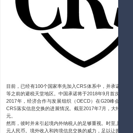
目前，已经有100个国家率先加入CRS体系中，并承诺在2
等之前的避税天堂地区。中国承诺将于2018年9月首次与其
2017年，经济合作与发展组织（OECD）在G20峰会
CRS落实信息交换的进展情况。截至2017年7月，大约50
元。
然而，彼时并未引起境内外纳税人的足够重视。时至上周，广东
元人民币。境外收入和跨境信息交换的威力，足以让拥有海