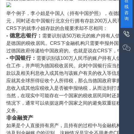
在
线
咨
举个例子，李小姐是中国人（持有中国护照），在德国的某
询
元，同时还在中国银行北京分行拥有存款200万人民币。中
CRS下的就李小姐存款的合规要求却不尽相同：

- 德意志银行：
需要识别该50万欧元的账户持有人信息。
是德国的税收居民。CRS下金融机构只需要申报外国税收

过德国政府传递给中国政府的。也就是说在CRS下，中国政
- 中国银行：
需要识别该100万人民币的账户持有人信息
住工作，并声明为德国税收居民。此时中国银行应当按照中国
款以及相关利息收入或其他与该账户有关的收入等信息通过
应就其全球所得征收个人所得税，那么当德国政府掌握李小
息收入或其他应税收入是否被申报纳税，从而达到打击跨国
当然，在现实中可能存在一个国家的税收居民同时还属于另
情况下，通常可以依据这两个国家之间的避免双重征税协定
义务。
非金融资产
如果是个人直接持有房产，且持有的过程中与金融机构不发
涉及到金融账户的识别，这种情况是完全不用考虑CRS影