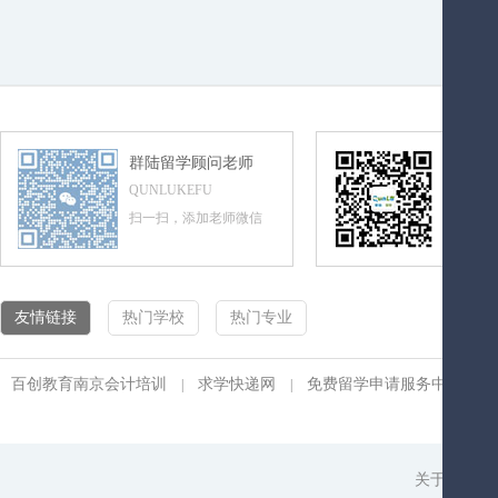
群陆留学顾问老师
群陆留
QUNLUKEFU
QUNLUL
扫一扫，添加老师微信
扫一扫，
友情链接
热门学校
热门专业
百创教育南京会计培训
求学快递网
免费留学申请服务中心
|
|
|
关于我们
|