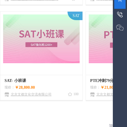
询

SAT

SAT- 小班课
PTE冲刺79分
现价：
￥28,800.00
现价：
￥21,800.00
100
北京文都文化交流有限公司
北京文都文化交流有
第1页,共