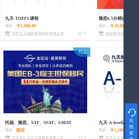
九天-TOEFL课程
雅思6.5分精讲班
现价：
￥1,000.00
现价：
￥20,800.00
0
环宇九天国际教育科技有限公司
南京唯纳语言培训有
托福

在
托福、雅思、SAT、SSAT、GMAT
九天-A-level课程
线
现价：
面议
现价：
￥1,200.00
咨
0
北京金征远出入境服务有限公司
环宇九天国际教育科