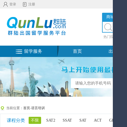
登录
注册
商城服务
热门院校
|
热
留学服务
首页
出国留学
当前位置：
首页
-
语言培训
课程分类
不限
SAT2
SSAT
SAT
ACT
GRE