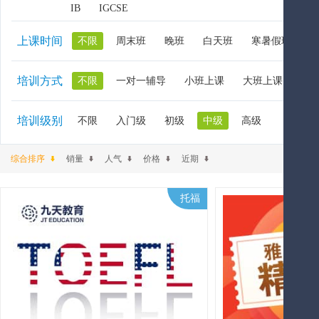
IB
IGCSE
上课时间
不限
周末班
晚班
白天班
寒暑假班
培训方式
不限
一对一辅导
小班上课
大班上课
大
培训级别
不限
入门级
初级
中级
高级
综合排序
销量
人气
价格
近期
托福