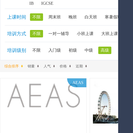
IB
IGCSE
上课时间
不限
周末班
晚班
白天班
寒暑假班
培训方式
不限
一对一辅导
小班上课
大班上课
大
培训级别
不限
入门级
初级
中级
高级
综合排序
销量
人气
价格
近期
AEAS