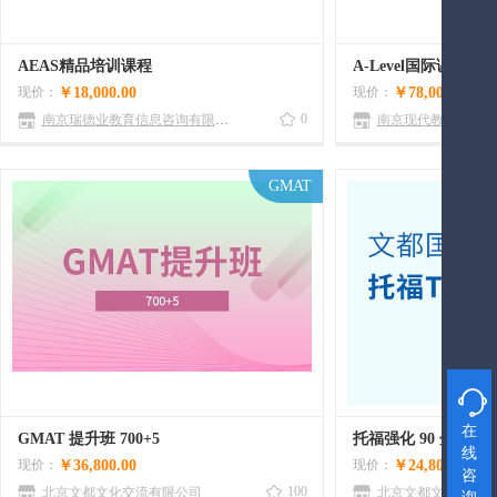
AEAS精品培训课程
现价：
￥18,000.00
现价：
￥78,000.00
0
南京瑞德业教育信息咨询有限公司
南京现代教育专修学
GMAT

在
GMAT 提升班 700+5
托福强化 90 分班
线
现价：
￥36,800.00
现价：
￥24,800.00
咨
100
北京文都文化交流有限公司
北京文都文化交流有