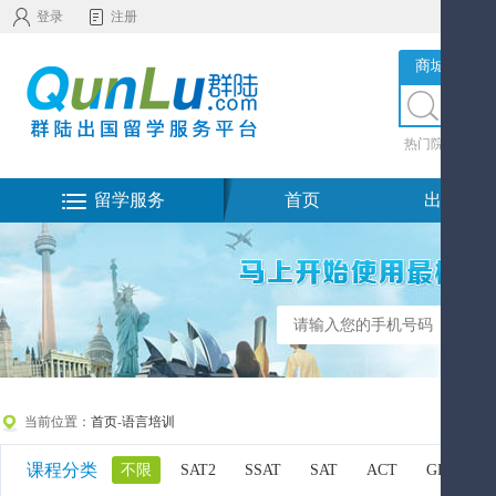
登录
注册
商城服务
热门院校
|
热
留学服务
首页
出国留学
当前位置：
首页
-
语言培训
课程分类
不限
SAT2
SSAT
SAT
ACT
GRE