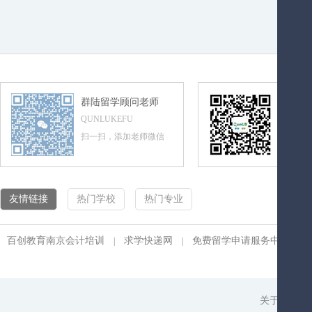
群陆留学顾问老师
群陆留
QUNLUKEFU
QUNLUL
扫一扫，添加老师微信
扫一扫，
友情链接
热门学校
热门专业
百创教育南京会计培训
求学快递网
免费留学申请服务中心
|
|
|
关于我们
|