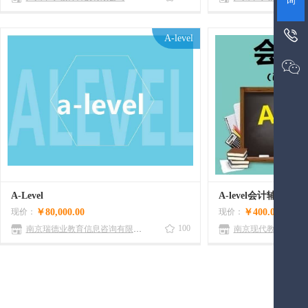
询

A-level

A-Level
A-level会计辅导（
现价：
￥80,000.00
现价：
￥400.00
100
南京瑞德业教育信息咨询有限公司
南京现代教育专修学
第1页