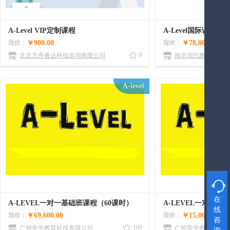
A-Level VIP定制课程
现价：
￥900.00
现价：
￥78,000.00
0
北京方舟睿达科技咨询有限公司
南京现代教育专修学
A-level

在
A-LEVEL一对一基础班课程（60课时）
线
现价：
￥69,600.00
现价：
￥15,000.00
咨
100
广州帝学教育科技有限公司
广州帝学教育科技有