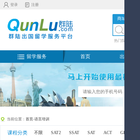
登录
注册
商城服务
热门院校
|
热
留学服务
首页
出国留学
当前位置：
首页
-
语言培训
课程分类
不限
SAT2
SSAT
SAT
ACT
GRE