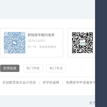
群陆留学顾问老师
群陆留
QUNLUKEFU
QUNLUL
扫一扫，添加老师微信
扫一扫，
友情链接
热门学校
热门专业
百创教育南京会计培训
求学快递网
免费留学申请服务中心
|
|
|
关于我们
|