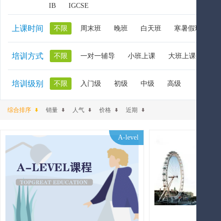
IB
IGCSE
上课时间
不限
周末班
晚班
白天班
寒暑假班
培训方式
不限
一对一辅导
小班上课
大班上课
大
培训级别
不限
入门级
初级
中级
高级
综合排序
销量
人气
价格
近期
A-level