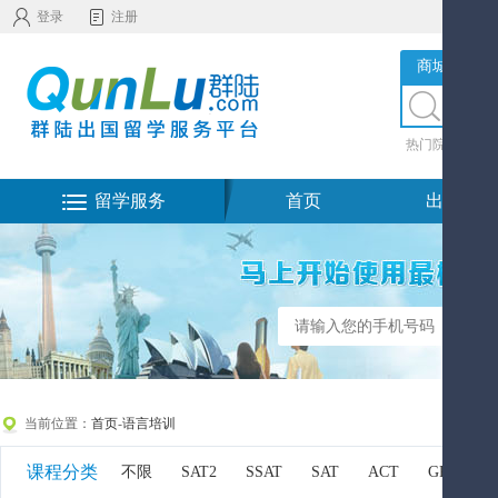
登录
注册
商城服务
热门院校
|
热
留学服务
首页
出国留学
当前位置：
首页
-
语言培训
课程分类
不限
SAT2
SSAT
SAT
ACT
GRE