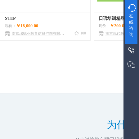

在
STEP
日语培训精品班一对
线
现价：
￥18,000.00
现价：
￥200.00
咨
100
南京瑞德业教育信息咨询有限公司
南京现代教育专修学
询


为什么