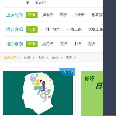
IB
IGCSE
上课时间
不限
周末班
晚班
白天班
寒暑假班
培训方式
不限
一对一辅导
小班上课
大班上课
大
培训级别
不限
入门级
初级
中级
高级
综合排序
销量
人气
价格
近期
STEP