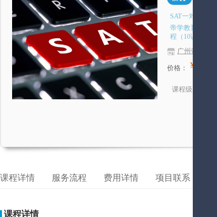
SAT一对一冲
帝学教育为广大
程（10课时），
广州帝学教
￥15,0
价格：
高
课程级别
课程详情
服务流程
费用详情
项目联系
成
课程详情