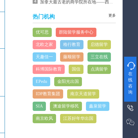
加拿大最古老的商学院所在地——西安大略大学
更多
热门机构
优可思
群陆留学服务中心
北欧之家
格行教育
启德留学
天趣佳一
藤顺留学
三立在线

科博国际教育
国信
点滴留学
在
线
EPedu
金阳光出国
咨
询
IDP教育集团
南京天道留学
SIA
澳途留学移民
鑫泉留学

南京欧风
江苏好年华出国
