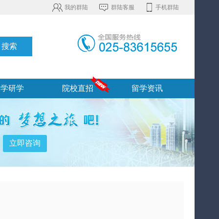
我的群陆
群陆客服
手机群陆
游学研学
院校直招
留学资讯