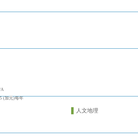
/A
515 (加元)每年
人文地理