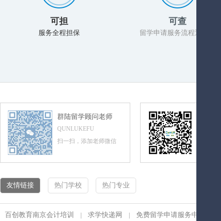
可担
可查
服务全程担保
留学申请服务流程透明化
群陆留学顾问老师
群陆留
QUNLUKEFU
QUNLUL
扫一扫，添加老师微信
扫一扫，
友情链接
热门学校
热门专业
百创教育南京会计培训
求学快递网
免费留学申请服务中心
|
|
|