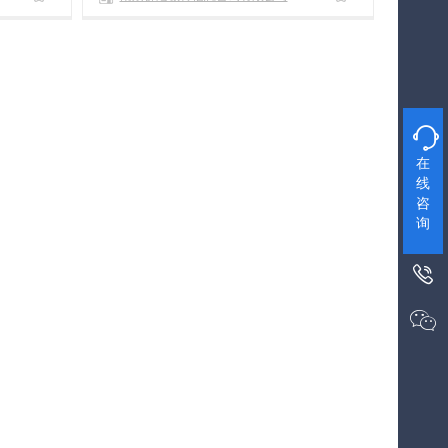

在
线
咨
询

