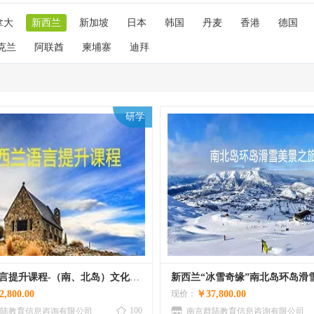
拿大
新西兰
新加坡
日本
韩国
丹麦
香港
德国
克兰
阿联酋
柬埔寨
迪拜
研学
新西兰语言提升课程-（南、北岛）文化深度体验营
,800.00
现价：
￥37,800.00
100
陆教育信息咨询有限公司
南京群陆教育信息咨询有限公司