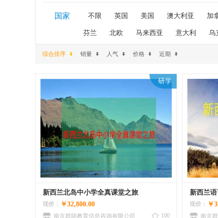
国家
不限
英国
美国
澳大利亚
加
芬兰
北欧
马来西亚
意大利
乌
综合排序
销量
人气
价格
近期
研学
新西兰北岛中小学全真课堂之旅
现价：
￥32,800.00
现价：
￥32
100
南京群陆教育信息咨询有限公司
南京群