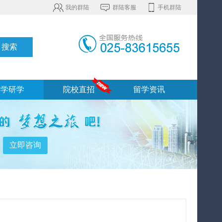
我的群陆
群陆客服
手机群陆
游学研学
院校直招
留学资讯