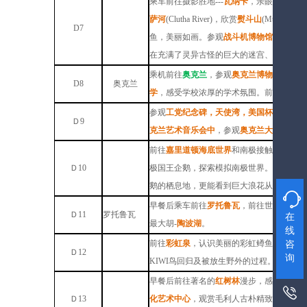
乘车前往摄影胜地---
瓦纳卡
，亲眼目睹寂寞柳
萨河
(Clutha River)，欣赏
熨斗山
(Mt Iron)、
D
7
鱼，美丽如画。参观
战斗机博物馆
。前往古
在充满了灵异古怪的巨大的迷宫、幻觉屋、
乘机前往
奥克兰
，参观
奥克兰博物馆
, 馆
D
8
奥克兰
学
，感受学校浓厚的学术氛围。前往奥克兰
参观
工党纪念碑，天使湾，美国杯帆船旧址
Ｄ9
克兰艺术音乐会中
，参观
奥克兰大学
之后前
前往
嘉里道顿海底世界
和南极接触 - 穿
Ｄ10
极国王企鹅，探索模拟南极世界。造访美丽的
鹅的栖息地，更能看到巨大浪花从洞穴形状

早餐后乘车前往
罗托鲁瓦
，前往世界八大奇
Ｄ11
罗托鲁瓦
在
最大胡-
陶波湖
。
线
前往
彩虹泉
，认识美丽的彩虹鳟鱼，在
KI
咨
Ｄ12
询
KIWI鸟回归及被放生野外的过程。
早餐后前往著名的
红树林
漫步，感受新西兰

Ｄ13
化艺术中心
，观赏毛利人古朴精致的雕刻，