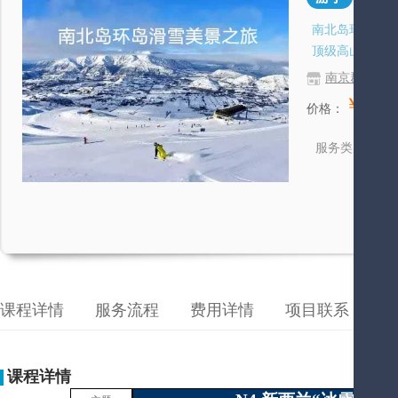
南北岛环岛滑
顶级高山滑雪
南京群陆教
￥37,8
价格：
游
服务类别
课程详情
服务流程
费用详情
项目联系
成
课程详情