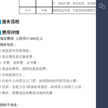
兰，
收拾行囊，前往机场，告别新西兰，乘

Ｄ14
中国
顺
利抵达中国，结束美好的
新西兰游学
之旅
服务流程
费用详情
项目费用
:
人民币
37
,800
元
/
人
报价包含：
l 旅游意外伤害保险；
l 签证费及签证服务费；
l 学费、资料费、证书费；
l 接送机费用、国际机票及税费；
l 全程旅游巴士；
l 行程中入内景点之门票：旅游期间的司机导游小费；
l 住宿：全程入住3星级标准酒店，标准双人间或三人间；
l 餐饮：团餐或自助餐或当地特色餐；
报价不包含：