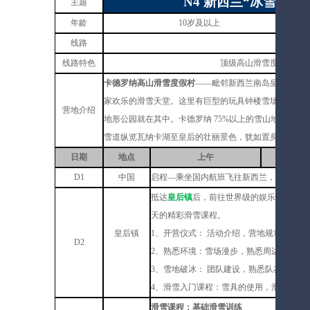
N4
新西兰
“
冰雪奇缘
”
主题
年龄
10岁及以上
线路
皇后镇
线路特色
顶级高山滑雪度假村，
卡德罗纳高山滑雪度假村
——毗邻新西兰南岛皇后镇及
家欢乐的滑雪天堂。这里有巨型的玩具钟楼雪场建筑的
营地介绍
地形公园就在其中。卡德罗纳 75%以上的雪山地形适
雪道纵览瓦纳卡湖至皇后的壮丽景色，犹如置身南半球顶
日期
地点
上午
D
1
中国
启程
—
乘坐国内航班飞往新西兰，开启精彩
抵达
皇后镇
后，前往世界级的娱乐休闲和阖
天的精彩滑雪课程。
皇后镇
1、开营仪式： 活动介绍，营地规章制度
D
2
2、熟悉环境：雪场漫步，熟悉周边环境。
3、雪地破冰： 团队建设，熟悉队友，建立
4、滑雪入门课程：雪具的使用，滑雪的理
滑雪课程：基础滑雪训练