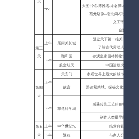
天
大图书馆-博雅塔-未名湖-红楼（“德”“
下午
蔡元培像--南北阁-李大钊像-
义工环保活动；
合影留念
登览天下第一雄关“万里长城
上午
居庸关长城
了解古代劳动人民建造长
第三
天
颐和园
参观皇家园林博物馆，了解
下午
航空航天
中国运载火箭技术研
天安门
参观世界上最大的城市中心广场
上午
故宫
游览紫禁城、探秘文化宝藏、趣
第四
天
感受传统工艺的独特魅力，
下午
非遗科学城
制作人类最早的飞行器
上午
中华世纪坛
结营典礼，颁发证
第五
天
下午
返程
与家人分享探索成