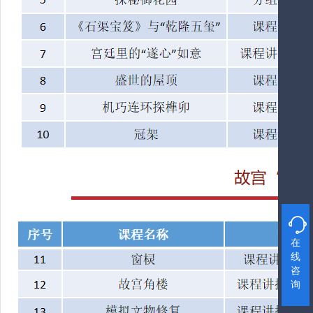

在
线
咨
询