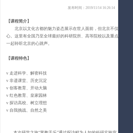
发布时间：2019/11/14 16:26:14 来源
【课程
简介
】
北京以文化古都的魅力姿态展示在世人面前，但北京不仅有多姿
心。这里有全国乃至全球最好的科研院所、高等院校以及重点实验室
一起聆听北京的心跳声。
【课程特色】
v
走进科学、解密科技
v 非遗课堂、历史沉淀
v
创客教育、开动大脑
v 红色教育、皇家园林
v
探访高校、树立理想
v 自我挑战、自然之美
本次研学之旅
“寓教于乐”通过探访鲜为人知的科研实验室、亲身