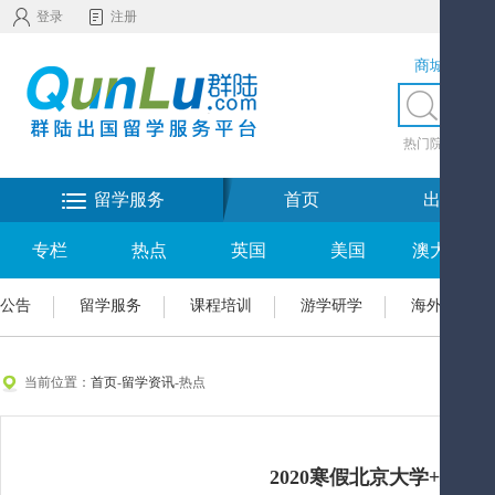
登录
注册
商城服务
热门院校
|
热
留学服务
首页
出国留学
专栏
热点
英国
美国
澳大利亚
公告
留学服务
课程培训
游学研学
海外置业
当前位置：
首页
-
留学资讯
-热点
2020寒假北京大学+航天