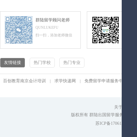
群陆留学顾问老师
群陆留
QUNLUKEFU
QUNLUL
扫一扫，添加老师微信
扫一扫，
友情链接
热门学校
热门专业
百创教育南京会计培训
求学快递网
免费留学申请服务中心
|
|
|
关于我们
|
版权所有 群陆出国留学服务平台 cop
苏ICP备17061275号-1