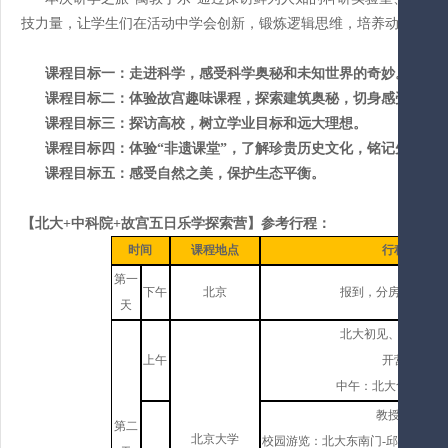
技力量，让学生们在活动中学会创新，锻炼逻辑思维，培养动手实践
课程目标一：走进科学，感受科学奥秘和未知世界的奇妙。
课程目标二：体验故宫趣味课程，探索建筑奥秘，切身感受传统
课程目标三：探访高校，树立学业目标和远大理想。
课程目标四：体验
“非遗课堂”，了解珍贵历史文化，铭记先祖遗
课程目标五：感受自然之美，保护生态平衡。
【
北大
+中科院+故宫五日乐学探索营
】参考行程：
时间
课程地点
行程概览
第一
下午
北京
报到，分房，就餐，
天
北大初见、圆梦名校
上午
开营仪式
中午：北大食堂就餐
教授课程；
第二
北京大学
校园游览：
北大东南门-邱德拔体育