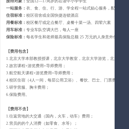
接待对象：
全国12—17周岁的在读中小学学生
一站服务：
衣、食、住、行、游、学全程一站式贴心服务，配套完备
住宿标准：
校区宿舍或全国快捷连锁酒店
用餐标准：
校区餐厅或定点餐厅、桌餐十菜一汤、四荤六素
用车标准：
专业车队空调大巴，每人一座
保险标准：
每名学生和老师最高保险总额
25 万元的人身意外伤害及
【
费用包含
】
1.北京大学本部教授授课，北京大学教室，北京大学游览，北大义工
2.
故宫课程
+游览费用+导师费用；
3.航空航天
课程
+游览费用+导师费用；
4.
校区住宿（
4人一间，每层公用卫浴）、餐饮、巴士、门票费用；
5.研学营服、胸卡费用；
6.保险费用。
【
费用不含
】
1.往返营地的大交通（国内，火车，动车）费用；
2.营员的的个人消费（如零食、水等）；