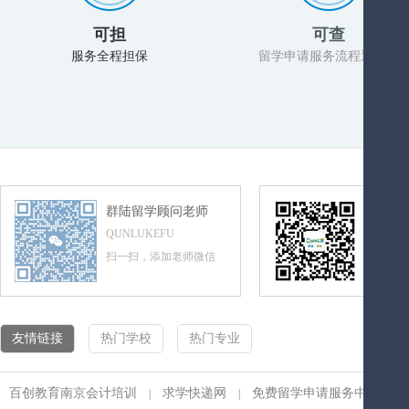
可担
可查
服务全程担保
留学申请服务流程透明化
群陆留学顾问老师
群陆留
QUNLUKEFU
QUNLUL
扫一扫，添加老师微信
扫一扫，
友情链接
热门学校
热门专业
百创教育南京会计培训
求学快递网
免费留学申请服务中心
|
|
|