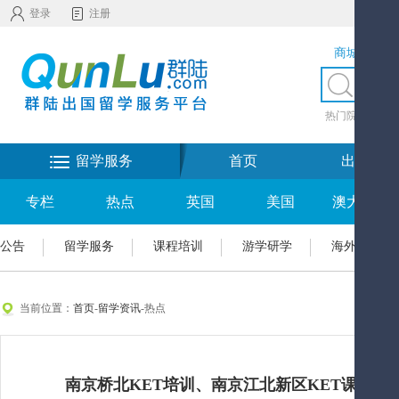
登录
注册
商城服务
热门院校
|
热
留学服务
首页
出国留学
专栏
热点
英国
美国
澳大利亚
公告
留学服务
课程培训
游学研学
海外置业
当前位置：
首页
-
留学资讯
-热点
南京桥北KET培训、南京江北新区KET课程、