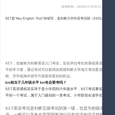
发布时间：2024/4/13 10:59:53 来源
KET是“
Key English Test
”的缩写，是剑桥大学外语考试部（ESOL）设计
KET，也被称为剑桥英语入门考试，旨在评估考生的基础英语能力，
平的学习者，通过考试可以获得由英国剑桥大学地方考试委员会颁发的
校、升学或海外留学方面获得更好的机会。
ket相当于几年级水平 ket有必要考吗？
KET英语课程其实等于是小学四到六年级水平，KET考试事实上是
平的一个考试，属于入门级别的一类考试。小学阶段在读学生四年级以
KET英语考试是剑桥五级考试的第一级，也是为初级水平的
员，一般可以具备在英国国家进行日常交流的语言技能，KE