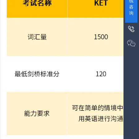
线
咨
询

