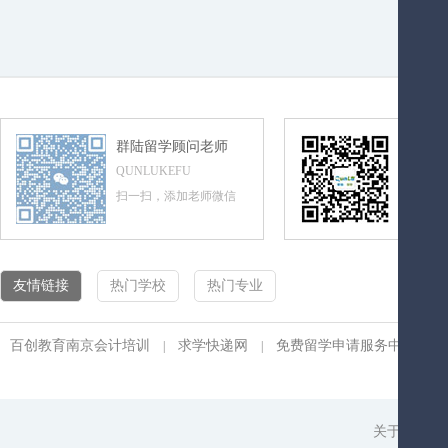
群陆留学顾问老师
群陆留
QUNLUKEFU
QUNLUL
扫一扫，添加老师微信
扫一扫，
友情链接
热门学校
热门专业
百创教育南京会计培训
求学快递网
免费留学申请服务中心
|
|
|
关于我们
|