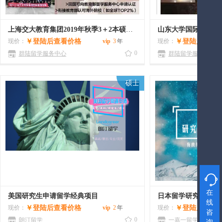
上海交大教育集团2019年秋季3＋2本硕连读招生开始了
山东大学国际教育3
现价：
￥
登陆后查看价格
vip
3
年
现价：
￥
登陆后查看
0
群陆留学服务中心
群陆留学服务中心
硕士

在
美国研究生申请留学经典项目
日本留学研究生美术
线
现价：
￥
登陆后查看价格
vip
2
年
现价：
￥
登陆后查看
咨
0
朗汀留学
一嘉一留学