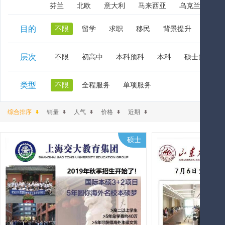
芬兰
北欧
意大利
马来西亚
乌克兰
阿
目的
不限
留学
求职
移民
背景提升
在职
层次
不限
初高中
本科预科
本科
硕士预科
类型
不限
全程服务
单项服务
综合排序
销量
人气
价格
近期
硕士