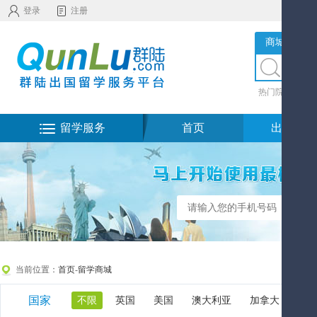
登录
注册
商城服务
热门院校
|
热
留学服务
首页
出国留学
当前位置：
首页
-
留学商城
国家
不限
英国
美国
澳大利亚
加拿大
新