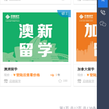
询

硕士

澳洲留学
加拿大留学
现价：
￥
登陆后查看价格
vip
1
年
现价：
￥
登陆后查看
100
启德留学
启德留学
第1页,共12页,共138条