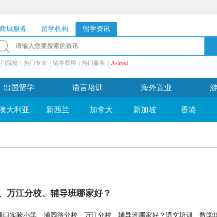
商城服务
留学机构
留学资讯
热门院校
|
热门专业
|
留学费用
|
热门服务
|
A-level
出国留学
语言培训
海外置业
澳大利亚
新西兰
加拿大
新加坡
香港
、万江分校、辅导班哪家好？
浦口实验小学、浦园路分校、万江分校、辅导班哪家好？语文培训、数学