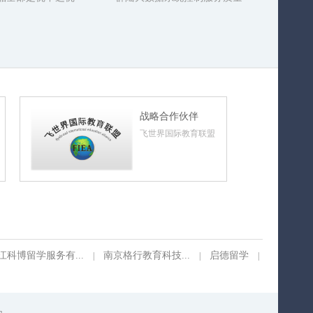
战略合作伙伴
飞世界国际教育联盟
江科博留学服务有...
南京格行教育科技...
启德留学
|
|
|