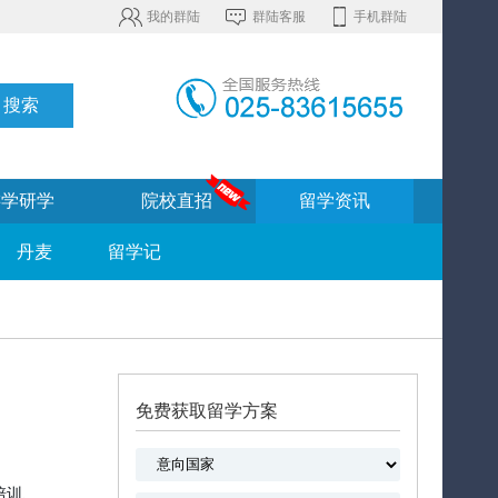
我的群陆
群陆客服
手机群陆
游学研学
院校直招
留学资讯
丹麦
留学记
免费获取留学方案
培训、