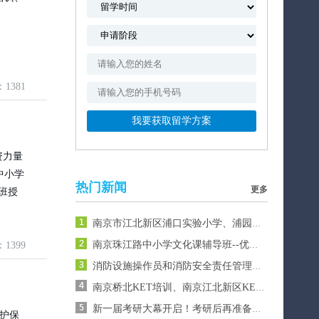
：1381
资力量
中小学
热门新闻
更多
人班授
南京市江北新区浦口实验小学、浦园路分校、万江分校、辅导班哪家好？
：1399
南京珠江路中小学文化课辅导班--优尔课教育
消防设施操作员和消防安全责任管理员培训与考试
南京桥北KET培训、南京江北新区KET课程、浦口实验小学KET考试报名、剑桥英语初级考试
新一届考研大幕开启！考研后再准备留学还来得及吗？热门地区升学攻略全解析！
维护保