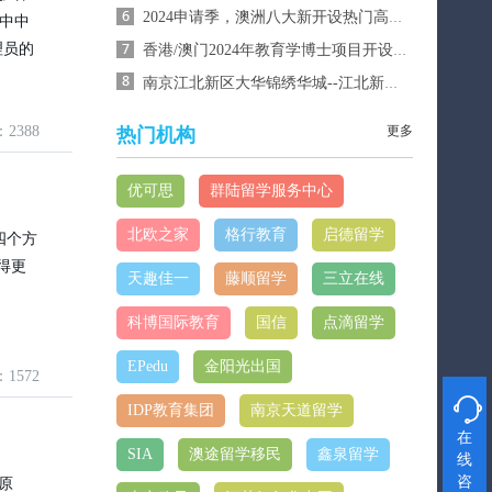
2024申请季，澳洲八大新开设热门高薪硕士专业
中中
理员的
香港/澳门2024年教育学博士项目开设院校/申请要求
南京江北新区大华锦绣华城--江北新区浦口实验小学附近晚托管班、晚辅导班，报名电话18913006668
：2388
更多
热门机构
优可思
群陆留学服务中心
北欧之家
格行教育
启德留学
四个方
得更
天趣佳一
藤顺留学
三立在线
科博国际教育
国信
点滴留学
EPedu
金阳光出国
：1572

IDP教育集团
南京天道留学
在
SIA
澳途留学移民
鑫泉留学
线
咨
原