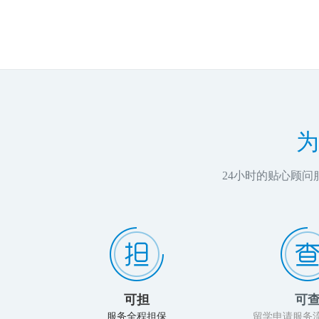
为
24小时的贴心顾
可担
可
服务全程担保
留学申请服务